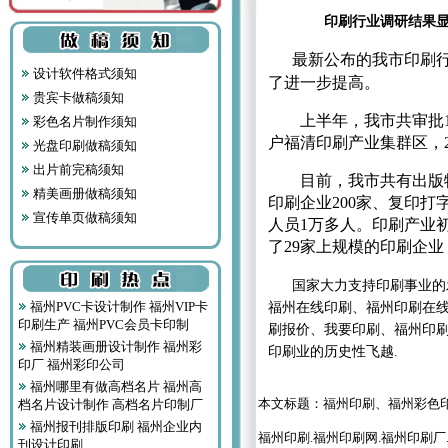
印刷行业调研结果显示
最新公布的我市印刷行
设计软件格式须知
了进一步提高。
贵宾卡做稿须知
上半年，我市共审批18
彩色名片制作须知
户福
清印刷产业集群区，2
光盘印刷做稿须知
出片前完稿须知
目前，我市共有出版物印
精美画册做稿须知
印刷企
业200家、复印打
宣传单页做稿须知
人员1万
多人。印刷产业
了29家上
规模的印刷企业，
国家大力支持印刷事业的发
福州PVC卡设计制作 福州VIP卡
福州在线印刷、福州印刷在
印刷生产 福州PVC会员卡印制
刷报价、我要印刷、福州印刷
福州精装画册设计制作 福州彩
印刷业的历史性飞越.
印厂 福州彩印公司
福州哪里有做高档名片 福州高
本文标题：
福州印刷、福州彩色
档名片设计制作 高档名片印制厂
福州报刊排版印刷 福州企业内
福州印刷.福州印刷网.福州印刷厂
刊设计印刷