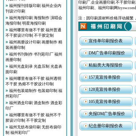
印刷厂.企业画册印刷.不干胶印刷
福州报刊排版印刷 福州企业内
福州印刷、福州印刷网fzysw.
刊设计印刷
福州海报印刷 海报制作 演唱会
注：因印刷原材料价格浮动频繁
海报印制 明星海报印刷
福州哪里有做不干胶 福州普通
不干胶设计印制 不干胶定制
宣传单印刷报价表
福州画册设计印刷 画册制作 精
装画册印制
DM广告单印刷报价
福州书刊制作 书刊彩印厂 福州
画册印制
粘贴类大海报报价
福州光盘刻录 光盘压制 光盘表
面印刷
157克宣传单报价
福州哪里有做不干胶 福州透明
不干胶 热熔不干胶设计印制
128克宣传单报价
福州包装箱制作 包装箱印制 福
州彩印厂
105克宣传单报价
福州酒盒印刷 酒盒制作 酒盒彩
印厂
夹报DM广告单报价
福州哪里有做不干胶 福州不干
胶设计印制 不干胶定制
纪念册印刷报价表
福州无纺布袋印刷 无纺布袋印
制 福州彩印厂