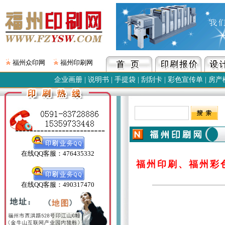
福州众印网
福州印刷网
企业画册
|
说明书
|
手提袋
|
刮刮卡
|
彩色宣传单
|
房产
在线QQ客服：476435332
福州印刷、福州彩
在线QQ客服：490317470