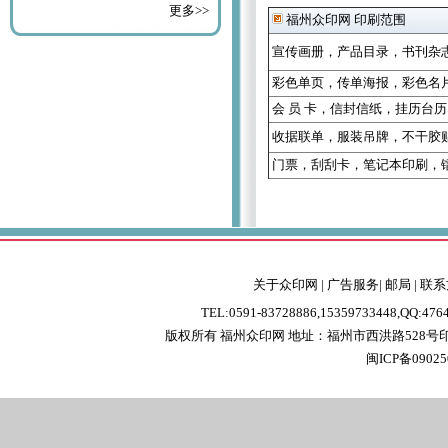
更多>>
福州众印网 印刷范围
宣传画册
，
产品目录
，
书刊杂
彩色单页
，
传单海报
，
彩色名
会 员 卡
，
信封信纸
，
挂历台历
收据联单
，
服装吊牌
，
不干胶
门票
，
刮刮卡
，
笔记本印刷
，
关于众印网
|
广告服务
|
邮局
|
联系
TEL:0591-83728886,15359733448,QQ:47
版权所有 福州众印网
地址：福州市西洪路528
闽ICP备0902