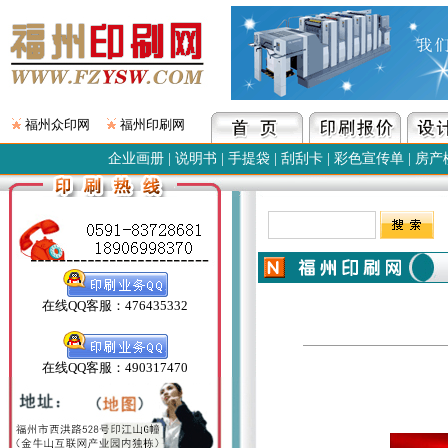
福州众印网
福州印刷网
企业画册
|
说明书
|
手提袋
|
刮刮卡
|
彩色宣传单
|
房产
在线QQ客服：476435332
在线QQ客服：490317470