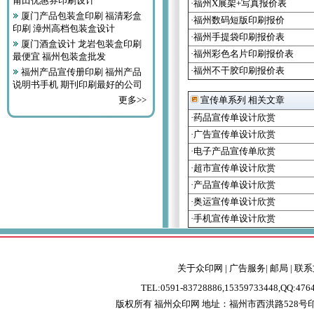
莆田优惠券印刷设计
·福州X展架+写真报价表
厦门产品包装盒印刷 福清彩盒
·福州数码短版印刷报价
印刷 漳州高档包装盒设计
·福州手提袋印刷报价表
厦门酒盒设计 龙岩包装盒印刷
·福州彩色名片印刷报价表
最便宜 福州包装盒批发
·福州不干胶印刷报价表
福州产品宣传册印刷 福州产品
说明书手机 期刊印刷最好的公司
更多>>
宣传单系列 相关文章
·药品宣传单设计欣赏
·广告宣传单设计欣赏
·电子产品宣传单欣赏
·超市宣传单设计欣赏
·产品宣传单设计欣赏
·奥运宣传单设计欣赏
·手机宣传单设计欣赏
关于众印网
|
广告服务
|
邮局
|
联系
TEL:0591-83728886,15359733448,QQ:47
版权所有 福州众印网
地址：福州市西洪路528