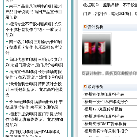
收据联单
，
服装吊牌
，
不干胶
南平产品目录说明书印刷 漳州
产品目录说明书 莆田产品宣传目
门票
，
刮刮卡
，
笔记本印刷
，
录印刷
福清专业不干胶标贴印刷 长乐
设计赏析
不干胶标签制作 宁德不干胶设计
印刷
南平名片印刷 三明会员卡印刷
宁德贵宾卡制作 长乐高档名片设
计
莆田优惠券印刷 三明代金券印
刷 龙岩门票设计 厦门折价券印刷
福清宣传单印刷 长乐商场海报
各种折页印刷报价-众印网印刷
四折页印刷，四折页设计制作，四折页印刷报价
制作 宁德彩页设计 漳州传单印刷
漳州包装盒印刷 莆田茶叶盒设
印刷报价
计 三明包装盒设计 龙岩高档包装
·福州宣传单印刷报价表
盒
长乐画册印刷 福清画册设计 宁
·福州一次性纸杯印刷报价
德说明书制作 南平宣传册印刷
·福州128克宣传单报价
福建手提袋印刷 厦门手提袋制
·福州说明书印刷报价表
作 漳州无纺布袋袋设计 龙岩购物
·福州夹报DM广告单报价
袋印刷
·福州贵宾卡印刷制作报价
厦门彩页印刷 福州DM单印刷