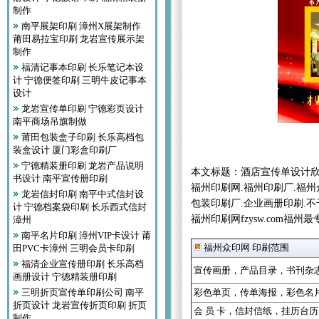
制作
南平展架印刷 漳州X展架制作
莆田易拉宝印刷 龙岩宣传展示架
制作
福清记事本印刷 长乐笔记本设
计 宁德便签印刷 三明牛皮记事本
设计
龙岩宣传单印刷 宁德彩页设计
南平商场吊旗制做
莆田包装盒子印刷 长乐高档包
装盒设计 厦门彩盒印刷厂
宁德精装册印刷 龙岩产品说明
本文标题：酒店宣传单设计
书设计 南平宣传册印刷
福州印刷网.福州印刷厂.福州
龙岩信封印刷 南平中式信封设
包装印刷厂.企业画册印刷.不
计 宁德档案袋印刷 长乐西式信封
福州印刷网fzysw.com
漳州
南平名片印刷 漳州VIP卡设计 莆
福州众印网 印刷范围
田PVC卡漳州 三明会员卡印刷
福清企业宣传册印刷 长乐高档
宣传画册
，
产品目录
，
书刊杂
画册设计 宁德精装册印刷
三明折页宣传单印刷公司 南平
彩色单页
，
传单海报
，
彩色名
折页设计 龙岩宣传折页印刷 折页
会 员 卡
，
信封信纸
，
挂历台历
制作