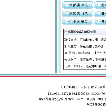
张贴类海报
无
演出类门票
各
企业画册类
条
福州众印网 印刷范围
宣传画册
，
产品目录
，
书刊杂
彩色单页
，
传单海报
，
彩色名
会 员 卡
，
信封信纸
，
挂历台历
收据联单
，
服装吊牌
，
不干胶
门票
，
刮刮卡
，
笔记本印刷
，
关于众印网
|
广告服务
|
邮局
|
联系
TEL:0591-83728886,15359733448,QQ:47
版权所有 福州众印网
地址：福州市西洪路528
闽ICP备0902