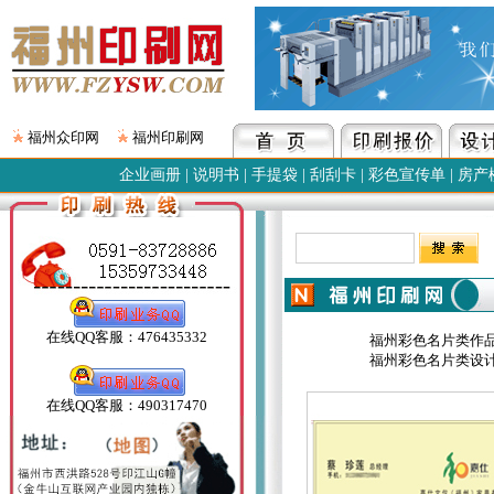
福州众印网
福州印刷网
企业画册
|
说明书
|
手提袋
|
刮刮卡
|
彩色宣传单
|
房产
在线QQ客服：476435332
福州彩色名片类作
福州彩色名片类设
在线QQ客服：490317470