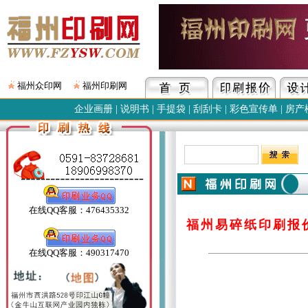
福州众印网
福州印刷网
企业画册
|
说明书
|
手提袋
|
刮刮卡
|
彩色宣传单
|
房产
在线QQ客服：476435332
福州易碎纸印刷报
在线QQ客服：490317470