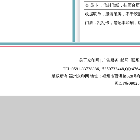
会 员 卡
，
信封信纸
，
挂历台历
收据联单
，
服装吊牌
，
不干胶
门票
，
刮刮卡
，
笔记本印刷
，
关于众印网
|
广告服务
|
邮局
|
联系
TEL:0591-83728886,15359733448,QQ:47
版权所有 福州众印网
地址：福州市西洪路528
闽ICP备0902