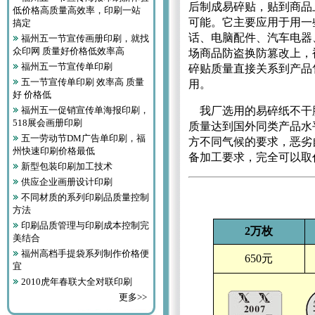
后制成易碎贴，贴到商品
低价格高质量高效率，印刷一站
可能。它主要应用于用一
搞定
话、电脑配件、汽车电器
福州五一节宣传画册印刷，就找
众印网 质量好价格低效率高
场商品防盗换防篡改上，
福州五一节宣传单印刷
碎贴质量直接关系到产品
五一节宣传单印刷 效率高 质量
用。
好 价格低
福州五一促销宣传单海报印刷，
我厂选用的易碎纸不干胶
518展会画册印刷
质量达到国外同类产品水
五一劳动节DM广告单印刷，福
方不同气候的要求，恶劣
州快速印刷价格最低
备加工要求，完全可以取
新型包装印刷加工技术
供应企业画册设计印刷
不同材质的系列印刷品质量控制
方法
印刷品质管理与印刷成本控制完
2万枚
美结合
福州高档手提袋系列制作价格便
650元
宜
2010虎年春联大全对联印刷
更多>>